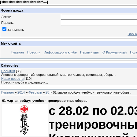
[
<br><br><br><br><br><br&...
]
Форма входа
Логин:
Пароль:
запомнить
Забыл
Меню сайта
Главная
Новости
Информация о клубе
Первый шаг
О Киокушинкай
Пол
Categories
События
[33]
Анонсы мероприятий, соревнований, мастер-классы, семинары, сборы...
Наши новости
[110]
Новости клуба и федерации...
Главная
»
2014
»
Февраль
»
28
» 01 марта пройдут учебно - тренировочные сборы.
01 марта пройдут учебно - тренировочные сборы.
с 28.02 по 02.
тренировочны