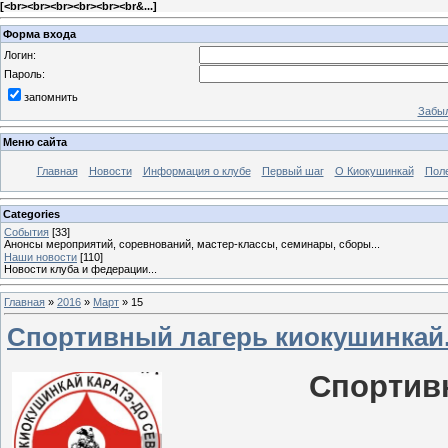
[
<br><br><br><br><br><br&...
]
Форма входа
Логин:
Пароль:
запомнить
Забыл
Меню сайта
Главная
Новости
Информация о клубе
Первый шаг
О Киокушинкай
Пол
Categories
События
[33]
Анонсы мероприятий, соревнований, мастер-классы, семинары, сборы...
Наши новости
[110]
Новости клуба и федерации...
Главная
»
2016
»
Март
»
15
Спортивный лагерь киокушинкай.
Спортив