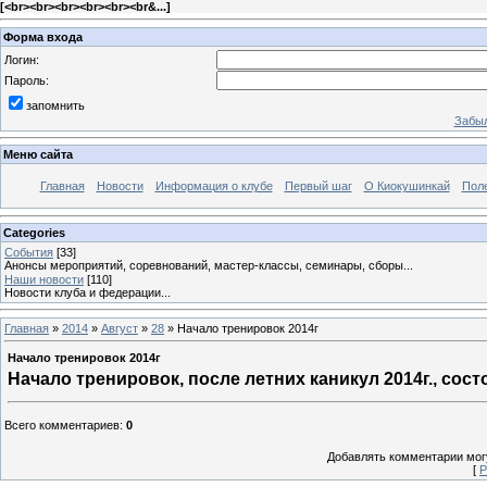
[
<br><br><br><br><br><br&...
]
Форма входа
Логин:
Пароль:
запомнить
Забыл
Меню сайта
Главная
Новости
Информация о клубе
Первый шаг
О Киокушинкай
Пол
Categories
События
[33]
Анонсы мероприятий, соревнований, мастер-классы, семинары, сборы...
Наши новости
[110]
Новости клуба и федерации...
Главная
»
2014
»
Август
»
28
» Начало тренировок 2014г
Начало тренировок 2014г
Начало тренировок, после летних каникул 2014г., сост
Всего комментариев
:
0
Добавлять комментарии могу
[
Р