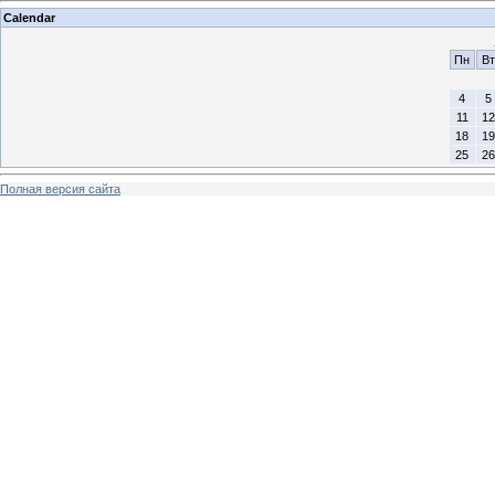
Calendar
Пн
Вт
4
5
11
12
18
19
25
26
Полная версия сайта