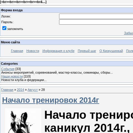
[
<br><br><br><br><br><br&...
]
Форма входа
Логин:
Пароль:
запомнить
Забыл
Меню сайта
Главная
Новости
Информация о клубе
Первый шаг
О Киокушинкай
Пол
Categories
События
[33]
Анонсы мероприятий, соревнований, мастер-классы, семинары, сборы...
Наши новости
[110]
Новости клуба и федерации...
Главная
»
2014
»
Август
»
28
Начало тренировок 2014г
Начало тренир
каникул 2014г.,